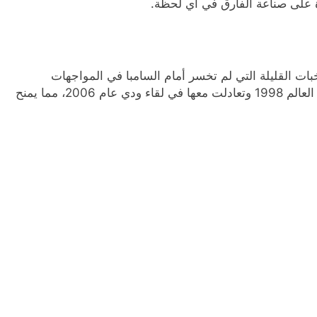
تخبات القليلة التي لم تخسر أمام السامبا في المواجهات
الرسمية، حيث سبق أن فازت على البرازيل في كأس العالم 1998 وتعادلت معها في لقاء ودي عام 2006، مما يمنح