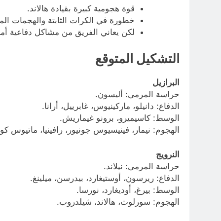
قوة هجومية كبيرة بقيادة هالاند.
خطورة في الكرات الثابتة والهجمات الم
لكن يعاني الفريق من مشاكل دفاعية أمام
التشكيل المتوقع
البرازيل
حراسة المرمى: أليسون.
الدفاع: دانيلو، ماركينيوس، غابرييل، أرانا.
الوسط: كاسيميرو، برونو غيماريش.
الهجوم: نيمار، فينيسيوس جونيور، رافينيا، ماتيوس كوني
النرويج
حراسة المرمى: نيلاند.
الدفاع: ريرسون، أوستيغارد، بيدرسن، ميلينغ.
الوسط: بيرغ، أوديغارد، نورسا.
الهجوم: سورلوث، هالاند، شيلدروب.