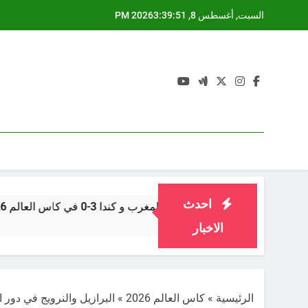
Ski
السبت, أغسطس 8, 2026
3:39:52 PM
t
conten
احدث
مباراة المغرب و كندا 3-0 في كاس العالم 2026 دور 32
شهر واحد Ago
الاخبار
الرئيسية
»
كاس العالم 2026
»
البرازيل والنرويج في دور الـ16 من كأس العالم 2026.. الموعد والتشكيل المتوقع والت