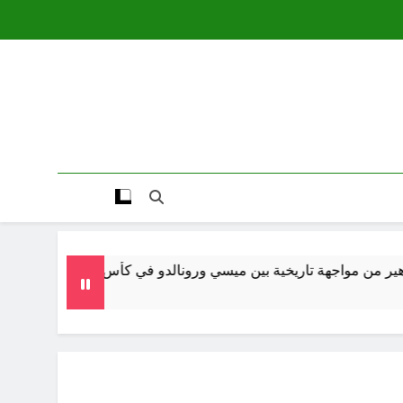
خية بين ميسي ورونالدو في كأس العالم 2026
ميسي يو
شهر واحد Ago