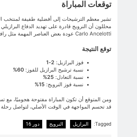
توقعات المباراة
تشير معظم الترشيحات إلى أفضلية طفيفة لمنتخب البرا
محللون أن النرويج قادرة على تهديد الدفاع البرازيلي ب
Carlo Ancelotti عودة بعض العناصر المهمة مثل رافينيا، مع التركيز على إيقاف خطورة هالاند.
توقع النتيجة
فوز البرازيل:
2-1
نسبة ترشيح البرازيل للفوز:
60%
نسبة التعادل:
25%
نسبة فوز النرويج:
15%
ومن المتوقع أن تكون المباراة مفتوحة هجوميًا، مع تس
قد تحسم المواجهة في الوقت الأصلي، لتواصل رحلة ا
Tagged:
البرازيل
النرويج
دور 16