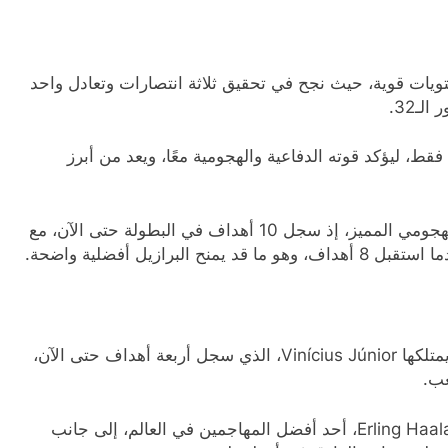
تويات قوية، حيث نجح في تحقيق ثلاثة انتصارات وتعادل واحد
استقبل هدفين فقط، ليؤكد قوته الدفاعية والهجومية معًا، ويعد من أبرز
أما منتخب النرويج، فقد خطف الأنظار بفضل الأداء الهجومي المميز، إذ سجل 10 أهداف في البطولة حتى الآن، مع
رازيل أفضلية واضحة.
يعتمد المنتخب البرازيلي على السرعة والمهارة التي يمتلكها Vinícius Júnior، الذي سجل أربعة أهداف حتى الآن،
في المقابل، يعول المنتخب النرويجي على هدافه Erling Haaland، أحد أفضل المهاجمين في العالم، إلى جانب