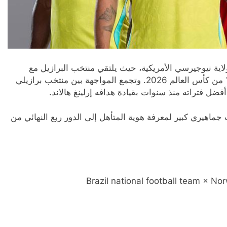
اية نيوجيرسي الأمريكية، حيث يلتقي منتخب البرازيل مع
منتخب النرويج في واحدة من أقوى مباريات دور الـ16 من كأس العالم 2026. وتجمع المواجهة بين منتخب برازيلي
 فتراته منذ سنوات بقيادة هدافه إرلينغ هالاند.
ء الأحد 5 يوليو 2026، وسط ترقب جماهيري كبير لمعرفة هوية المتأهل إلى الدور ربع النهائي من