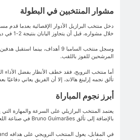
مشوار المنتخبين في البطولة
دخل منتخب البرازيل الأدوار الإقصائية بعدما قدم مس
خلال مشواره، قبل أن يتجاوز اليابان بنتيجة 2-1 في دور الـ32.
وسجل منتخب السامبا 9 أهداف، بينما 
المرشحين للفوز باللقب.
تألق نجمه إرلينغ هالاند، إلا أن الفريق يعاني دفاعيًا بعدما استقبل 8 أهداف، وهو ما قد يمنح الب
أبرز نجوم المباراة
بالإضافة إلى تألق Bruno Guimarães في صناعة اللعب.