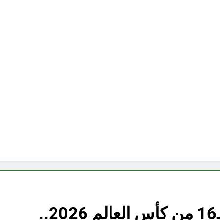
البرازيل والنرويج في دور الـ16 من كأس العالم 2026..