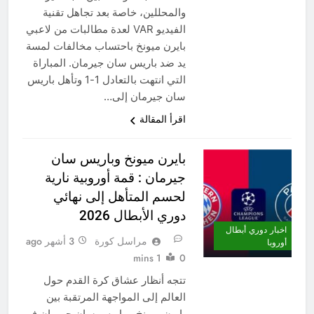
والمحللين، خاصة بعد تجاهل تقنية
الفيديو VAR لعدة مطالبات من لاعبي
بايرن ميونخ باحتساب مخالفات لمسة
يد ضد باريس سان جيرمان. المباراة
التي انتهت بالتعادل 1-1 وتأهل باريس
سان جيرمان إلى…
اقرأ المقالة
بايرن ميونخ وباريس سان
جيرمان : قمة أوروبية نارية
لحسم المتأهل إلى نهائي
دوري الأبطال 2026
اخبار دوري أبطال
مراسل كورة
3 أشهر ago
أوروبا
1 mins
0
تتجه أنظار عشاق كرة القدم حول
العالم إلى المواجهة المرتقبة بين
بايرن ميونخ و باريس سان جيرمان في