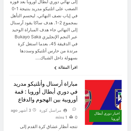
إلى نهائي دوري ابطال اوروبا بعد فوزه
الصعب على اتلتيكو مدريد بنتيجة 1-0
في إياب نصف النهائي، ليحسم التأهل
بمجموع 2-1. هدف ساكا يقود آرسنال
إلى النهائي جاء هدف المباراة الوحيد
عبر النجم الإنجليزي Bukayo Saka
في الدقيقة 45، بعدما استغل كرة
مرتدة من حارس أتلتيكو وسددها
بسهولة داخل الشباك….
اقرأ المقالة
مباراة أرسنال وأتلتيكو مدريد
في دوري أبطال أوروبا : قمة
أوروبية بين الهجوم والدفاع
مراسل كورة
3 أشهر ago
اخبار دوري أبطال
1 mins
0
أوروبا
تتجه أنظار عشاق كرة القدم إلى