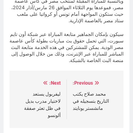
وبالنسبة للمباراة المقبلة لمنتخب مصر في كأس عاصمة
مصر، فموعدها يوم الثلاثاء الموافق 26 مارس/آذار 2024،
حيث ستكون المواجهة أمام تونس أو كرواتيا على ملعب
ستاد مصر بالعاصمة الإدارية.
سيكون بإمكان الجماهير متابعة المباراة عبر شبكة أون تايم
سبورت، التي تحمل حقوق بث مباريات بطولة كأس عاصمة
مصر الودية. يمكن للمشتركين في هذه الخدمة متابعة البث
المباشر للمباراة عبر الإنترنت، وذلك من خلال الوصول إلى
منصة البث الخاصة بالشبكة.
Next:
Previous:
تصفّح
المقالات
محمد صلاح يكتب
ليفربول يستعد
التاريخ بتسجيله في
لاختيار مدرب بديل
مانشستر يونايتد
في ظل تعثر صفقة
ألونسو