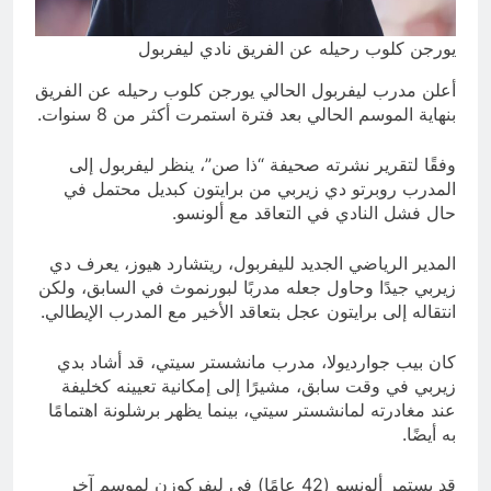
يورجن كلوب رحيله عن الفريق نادي ليفربول
أعلن مدرب ليفربول الحالي يورجن كلوب رحيله عن الفريق
بنهاية الموسم الحالي بعد فترة استمرت أكثر من 8 سنوات.
وفقًا لتقرير نشرته صحيفة “ذا صن”، ينظر ليفربول إلى
المدرب روبرتو دي زيربي من برايتون كبديل محتمل في
حال فشل النادي في التعاقد مع ألونسو.
المدير الرياضي الجديد لليفربول، ريتشارد هيوز، يعرف دي
زيربي جيدًا وحاول جعله مدربًا لبورنموث في السابق، ولكن
انتقاله إلى برايتون عجل بتعاقد الأخير مع المدرب الإيطالي.
كان بيب جوارديولا، مدرب مانشستر سيتي، قد أشاد بدي
زيربي في وقت سابق، مشيرًا إلى إمكانية تعيينه كخليفة
عند مغادرته لمانشستر سيتي، بينما يظهر برشلونة اهتمامًا
به أيضًا.
قد يستمر ألونسو (42 عامًا) في ليفركوزن لموسم آخر