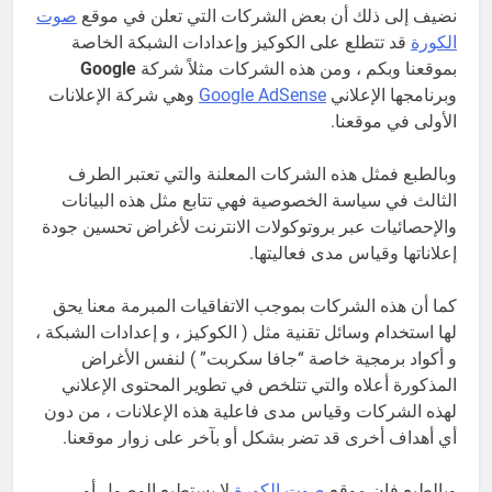
نضيف إلى ذلك أن بعض الشركات التي تعلن في موقع
صوت
الكورة
قد تتطلع على الكوكيز وإعدادات الشبكة الخاصة
بموقعنا وبكم ، ومن هذه الشركات مثلاً شركة
Google
وبرنامجها الإعلاني
Google AdSense
وهي شركة الإعلانات
الأولى في موقعنا.
وبالطبع فمثل هذه الشركات المعلنة والتي تعتبر الطرف
الثالث في سياسة الخصوصية فهي تتابع مثل هذه البيانات
والإحصائيات عبر بروتوكولات الانترنت لأغراض تحسين جودة
إعلاناتها وقياس مدى فعاليتها.
كما أن هذه الشركات بموجب الاتفاقيات المبرمة معنا يحق
لها استخدام وسائل تقنية مثل ( الكوكيز ، و إعدادات الشبكة ،
و أكواد برمجية خاصة “جافا سكربت” ) لنفس الأغراض
المذكورة أعلاه والتي تتلخص في تطوير المحتوى الإعلاني
لهذه الشركات وقياس مدى فاعلية هذه الإعلانات ، من دون
أي أهداف أخرى قد تضر بشكل أو بآخر على زوار موقعنا.
وبالطبع فإن موقع
صوت الكورة
لا يستطيع الوصول أو