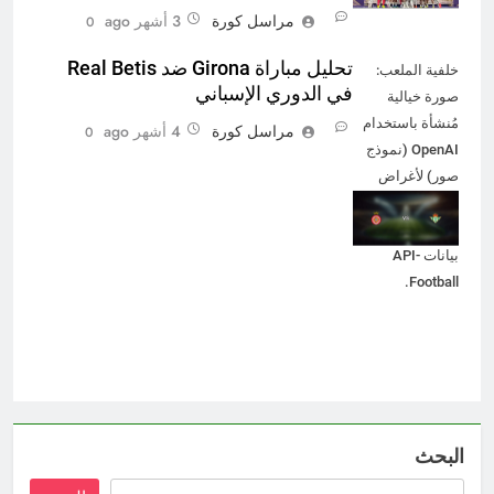
مراسل كورة
3 أشهر ago
0
تحليل مباراة Girona ضد Real Betis
خلفية الملعب:
في الدوري الإسباني
صورة خيالية
مُنشأة باستخدام
مراسل كورة
4 أشهر ago
0
OpenAI (نموذج
صور) لأغراض
بصرية فقط.
الشعارات من
بيانات API-
Football.
البحث