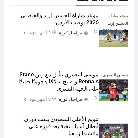
موعد مباراة الحسين إربد والفيصلي
موعد مباراة
2026 توقيت الأردن
الحسين إربد
والفيصلي 2026
مراسل كورة
3 أشهر ago
0
توقيت الأردن
موسى التعمري يتألق مع رين Stade
موسى التعمري
Rennais ويصبح سلاحًا هجوميًا جديدًا
يتألق مع رين
على الجهة اليسرى
مراسل كورة
3 أشهر ago
0
تتويج الأهلي السعودي بلقب دوري
أبطال آسيا للنخبة بعد فوزه على
ماتشيدا زيلفيا